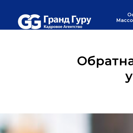
О
Массо
Обратна