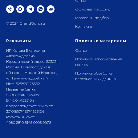
О нас
Офисный персонал
Массовый подбор
© 2024 GrandGuru.ru
Контакты
Реквизиты
Полезные материалы
ИП Котова Екатерина
Статьи
Александровна
Политика использования
Юридический адрес: 603024,
cookies
Россия, Нижегородская
область, г. Нижний Новгород,
Политика обработки
ул. Генкиной, д.69, кв.17
персональных данных
ИНН: 525820173662
Название банка:
ООО "Банк Точка"
БИК: 044525104
Корреспондентский счёт:
30101810745374525104
Расчётный счёт:
4080 2810 6145 0003 9976