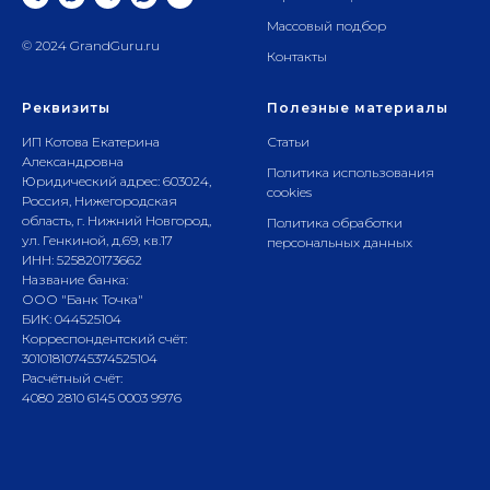
Массовый подбор
© 2024 GrandGuru.ru
Контакты
Реквизиты
Полезные материалы
ИП Котова Екатерина
Статьи
Александровна
Политика использования
Юридический адрес: 603024,
cookies
Россия, Нижегородская
область, г. Нижний Новгород,
Политика обработки
ул. Генкиной, д.69, кв.17
персональных данных
ИНН: 525820173662
Название банка:
ООО "Банк Точка"
БИК: 044525104
Корреспондентский счёт:
30101810745374525104
Расчётный счёт:
4080 2810 6145 0003 9976