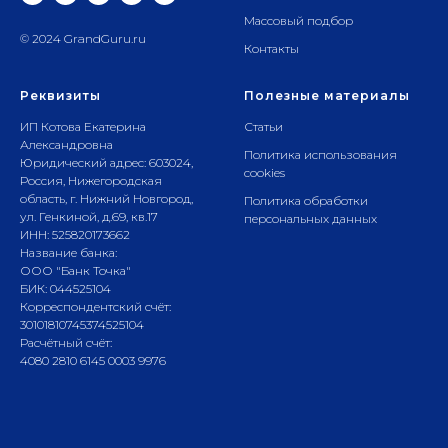
Массовый подбор
© 2024 GrandGuru.ru
Контакты
Реквизиты
Полезные материалы
ИП Котова Екатерина
Статьи
Александровна
Политика использования
Юридический адрес: 603024,
cookies
Россия, Нижегородская
область, г. Нижний Новгород,
Политика обработки
ул. Генкиной, д.69, кв.17
персональных данных
ИНН: 525820173662
Название банка:
ООО "Банк Точка"
БИК: 044525104
Корреспондентский счёт:
30101810745374525104
Расчётный счёт:
4080 2810 6145 0003 9976